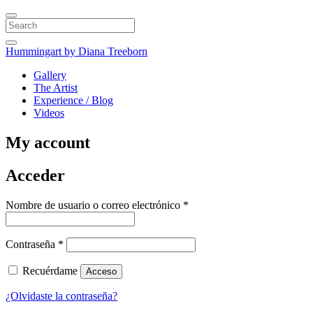
Search
Hummingart
by Diana Treeborn
Gallery
The Artist
Experience / Blog
Videos
My account
Acceder
Obligatorio
Nombre de usuario o correo electrónico
*
Obligatorio
Contraseña
*
Recuérdame
Acceso
¿Olvidaste la contraseña?